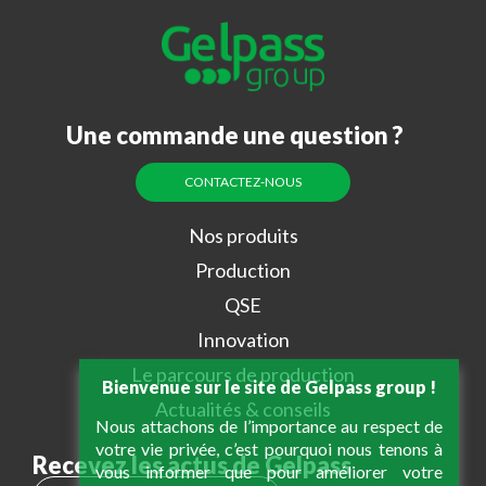
Une commande une question ?
CONTACTEZ-NOUS
Nos produits
Production
QSE
Innovation
Le parcours de production
Bienvenue sur le site de Gelpass group !
Actualités & conseils
Nous attachons de l’importance au respect de
votre vie privée, c’est pourquoi nous tenons à
Recevez les actus de Gelpass
vous informer que pour améliorer votre