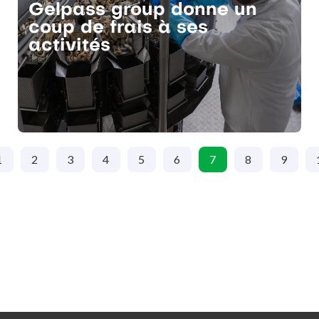
Gelpass group donne un
coup de frais à ses
activités
1
2
3
4
5
6
7
8
9