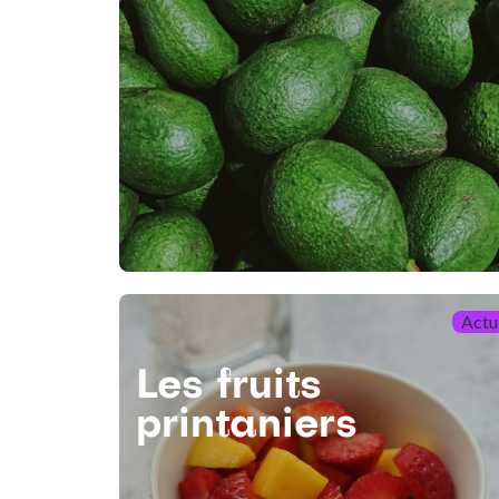
Actu
Les fruits
printaniers