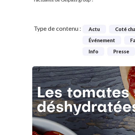
Type de contenu :
Actu
Coté ch
Événement
F
Info
Presse
Les tomates
déshydratée