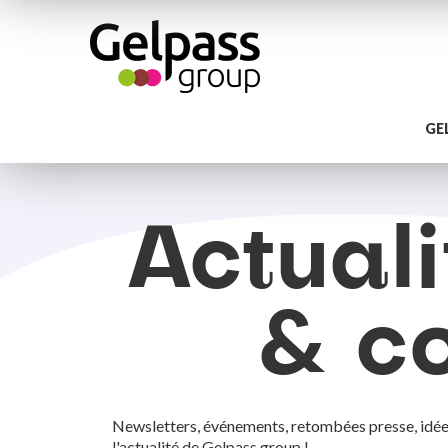
GE
Actuali
& co
Newsletters, événements, retombées presse, idées r
l'actualité de Gelpass group !