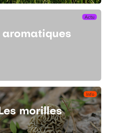
Actu
s aromatiques
Info
Les morilles