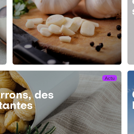
Actu
rrons, des
tantes