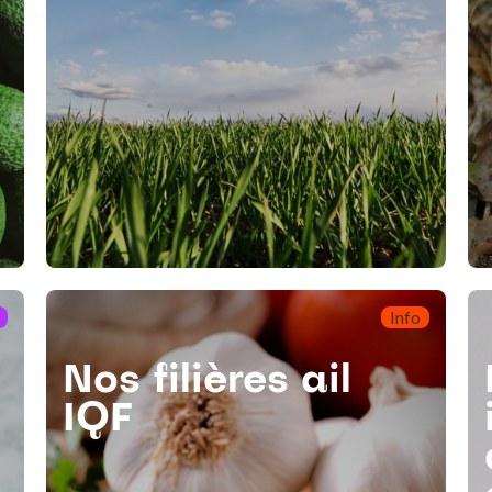
Info
Nos filières ail
IQF