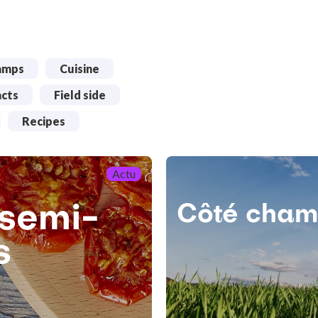
amps
Cuisine
acts
Field side
Recipes
Actu
 semi-
Côté champ
s