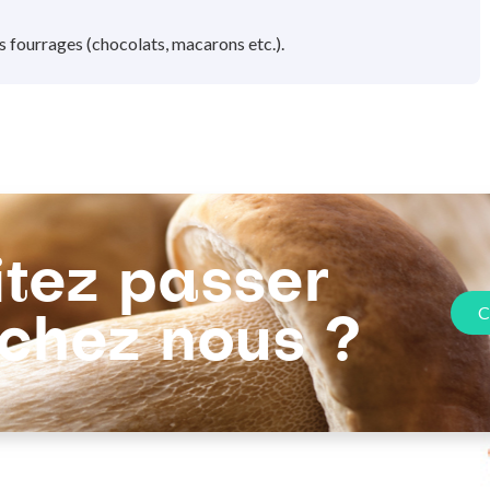
es fourrages (chocolats, macarons etc.).
és par un jus épaissi : texture souple, facile à travailler.
tez passer
C
hez nous ?