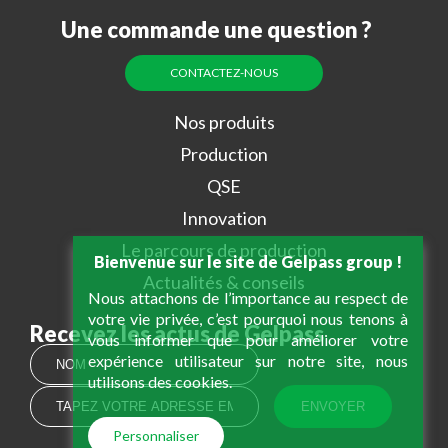
Une commande une question ?
CONTACTEZ-NOUS
Nos produits
Production
QSE
Innovation
Le parcours de production
Bienvenue sur le site de Gelpass group !
Actualités & conseils
Nous attachons de l’importance au respect de
votre vie privée, c’est pourquoi nous tenons à
Recevez les actus de Gelpass
vous informer que pour améliorer votre
expérience utilisateur sur notre site, nous
utilisons des cookies.
Personnaliser